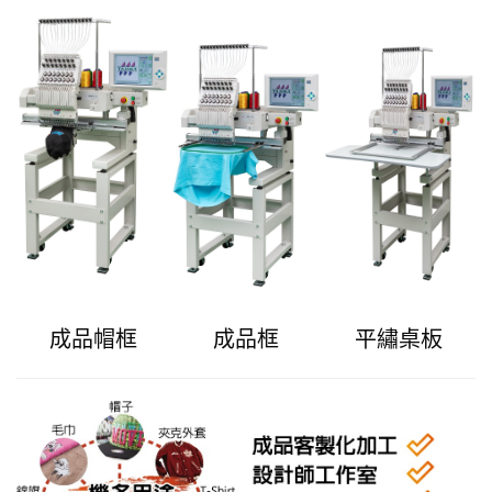
成品帽框
成品框
平繡桌板