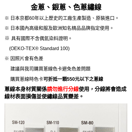
金蔥、銀蔥、色蔥繡線
※ 日本京都
60年以上歷史的工廠
生產製造、原裝進口。
※
日本國內高級和服及歐洲知名精品品牌指定使用。
※
具有國際不含偶氮染料證明。
(OEKO-TEX® Standard 100)
※ 因照片會有色差
建議
與我司購買蔥線色卡避免色差問題
購買蔥線時色卡
可折抵一顆550元以下之蔥線
蔥線本身材質關係
請勿進行分線
使用，分線將會造成
線材
表面
損傷並使繡線品質變差。